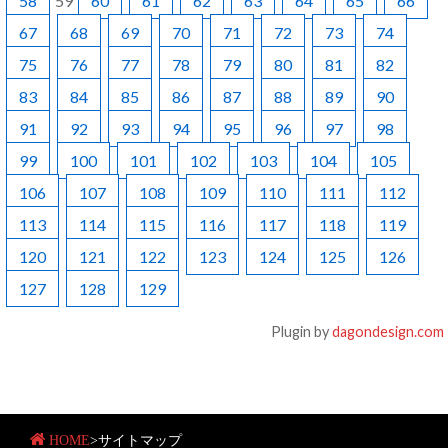
58
59
60
61
62
63
64
65
66
67
68
69
70
71
72
73
74
75
76
77
78
79
80
81
82
83
84
85
86
87
88
89
90
91
92
93
94
95
96
97
98
99
100
101
102
103
104
105
106
107
108
109
110
111
112
113
114
115
116
117
118
119
120
121
122
123
124
125
126
127
128
129
Plugin by
dagondesign.com
HOME
>
サイトマップ