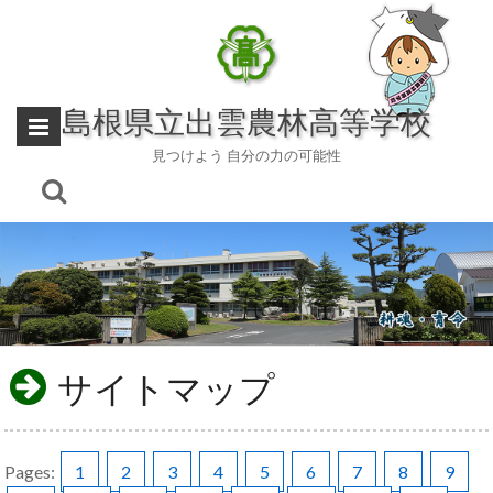
Skip
to
content
島根県立出雲農林高等学校
見つけよう 自分の力の可能性
サイトマップ
Pages:
1
2
3
4
5
6
7
8
9