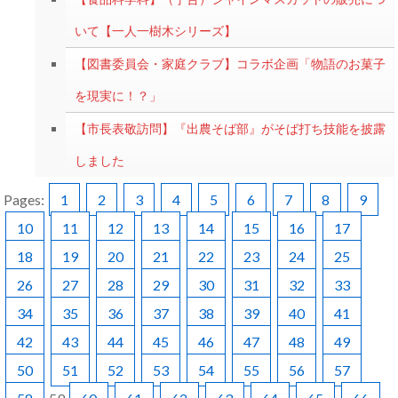
いて【一人一樹木シリーズ】
【図書委員会・家庭クラブ】コラボ企画「物語のお菓子
を現実に！？」
【市長表敬訪問】『出農そば部』がそば打ち技能を披露
しました
Pages:
1
2
3
4
5
6
7
8
9
10
11
12
13
14
15
16
17
18
19
20
21
22
23
24
25
26
27
28
29
30
31
32
33
34
35
36
37
38
39
40
41
42
43
44
45
46
47
48
49
50
51
52
53
54
55
56
57