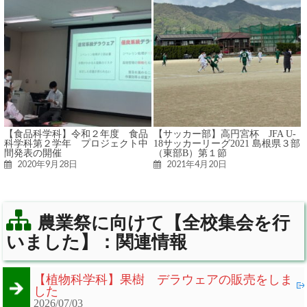
【食品科学科】令和２年度 食品
【サッカー部】高円宮杯 JFA U-
科学科第２学年 プロジェクト中
18サッカーリーグ2021 島根県３部
間発表の開催
（東部B）第１節
2020年9月28日
2021年4月20日
農業祭に向けて【全校集会を行
いました】：関連情報
【植物科学科】果樹 デラウェアの販売をしま
した
2026/07/03