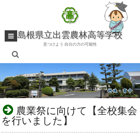
Skip
to
content
島根県立出雲農林高等学校
見つけよう 自分の力の可能性
農業祭に向けて【全校集会
を行いました】