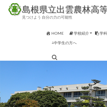
Skip
島根県立出雲農林高
to
content
見つけよう 自分の力の可能性
HOME
学校紹介
学
⁂中学生の方へ