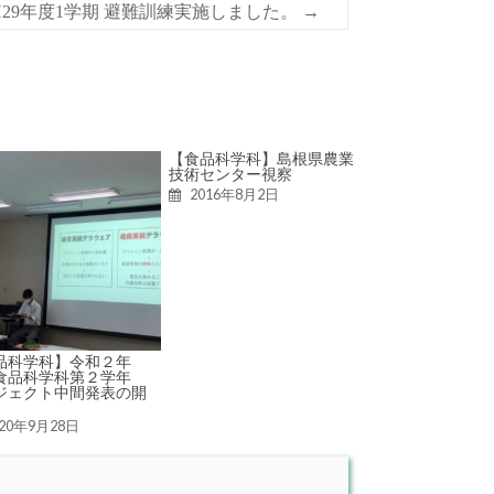
H29年度1学期 避難訓練実施しました。
→
【食品科学科】島根県農業
技術センター視察
2016年8月2日
品科学科】令和２年
食品科学科第２学年
ジェクト中間発表の開
020年9月28日