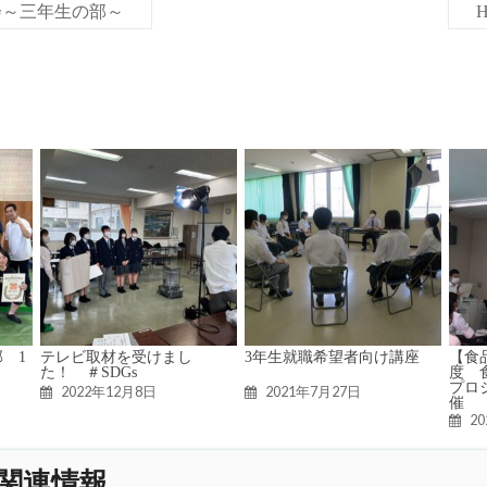
会～三年生の部～
 1
テレビ取材を受けまし
3年生就職希望者向け講座
【食
た！ ＃SDGs
度 
プロ
2022年12月8日
2021年7月27日
催
2
関連情報