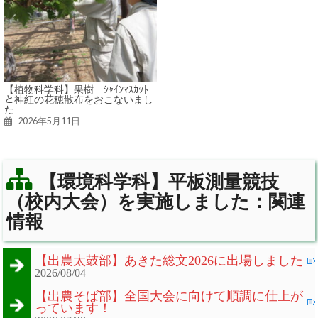
【植物科学科】果樹 ｼｬｲﾝﾏｽｶｯﾄ
と神紅の花穂散布をおこないまし
た
2026年5月11日
【環境科学科】平板測量競技
（校内大会）を実施しました：関連
情報
【出農太鼓部】あきた総文2026に出場しました
2026/08/04
【出農そば部】全国大会に向けて順調に仕上が
っています！