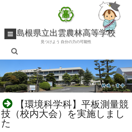
Skip
to
content
島根県立出雲農林高等学校
見つけよう 自分の力の可能性
【環境科学科】平板測量競
技（校内大会）を実施しまし
た