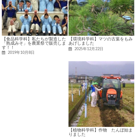
【食品科学科】私たちが製造した
【環境科学科】マツの古葉をもみ
「熟成みそ」を農業祭で販売しま
あげしました
す！！
2025年12月22日
2019年10月8日
【植物科学科】作物 たんぼ始ま
りました