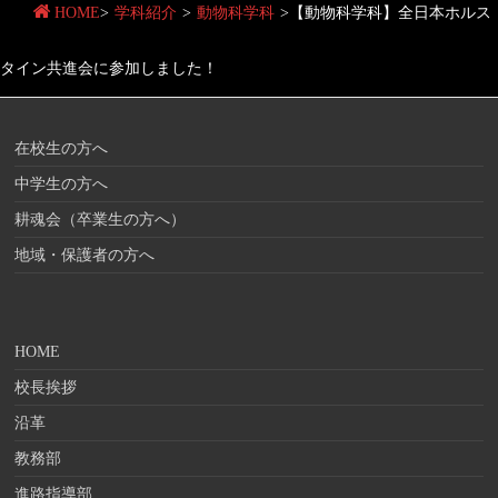
HOME
>
学科紹介
>
動物科学科
>
【動物科学科】全日本ホルス
タイン共進会に参加しました！
在校生の方へ
中学生の方へ
耕魂会（卒業生の方へ）
地域・保護者の方へ
HOME
校長挨拶
沿革
教務部
進路指導部