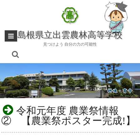
Skip
to
content
島根県立出雲農林高等学校
見つけよう 自分の力の可能性
令和元年度 農業祭情報
② 【農業祭ポスター完成!】