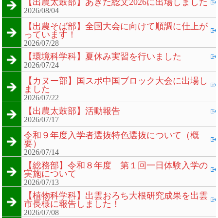
【出農太鼓部】あきた総文2026に出場しました
2026/08/04
【出農そば部】全国大会に向けて順調に仕上が
っています！
2026/07/28
【環境科学科】夏休み実習を行いました
2026/07/24
【カヌー部】国スポ中国ブロック大会に出場し
ました
2026/07/22
【出農太鼓部】活動報告
2026/07/17
令和９年度入学者選抜特色選抜について（概
要）
2026/07/14
【総務部】令和８年度 第１回一日体験入学の
実施について
2026/07/13
【植物科学科】出雲おろち大根研究成果を出雲
市長様に報告しました！
2026/07/08