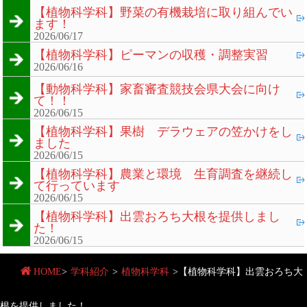
【植物科学科】野菜の有機栽培に取り組んでい
ます！
2026/06/17
【植物科学科】ピーマンの収穫・調整実習
2026/06/16
【動物科学科】家畜審査競技会県大会に向け
て！！
2026/06/15
【植物科学科】果樹 デラウェアの笠かけをし
ました
2026/06/15
【植物科学科】農業と環境 生育調査を継続し
て行っています
2026/06/15
【植物科学科】出雲おろち大根を提供しまし
た！
2026/06/15
HOME
>
学科紹介
>
植物科学科
>
【植物科学科】出雲おろち大
根を提供しました！