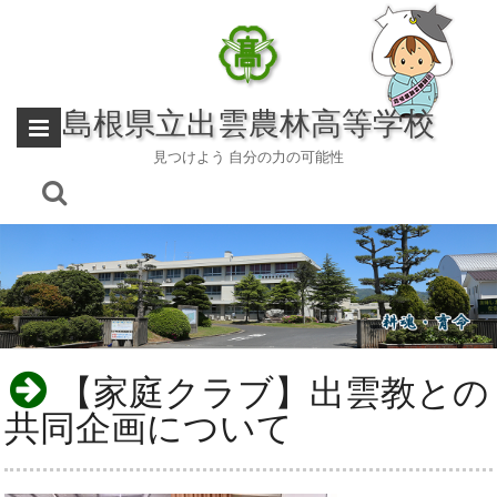
Skip
to
content
島根県立出雲農林高等学校
見つけよう 自分の力の可能性
【家庭クラブ】出雲教との
共同企画について