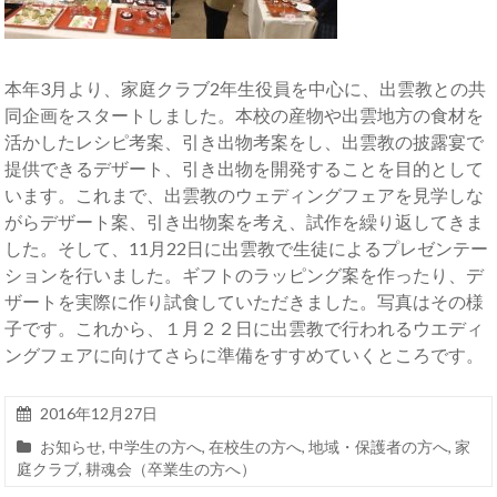
本年3月より、家庭クラブ2年生役員を中心に、出雲教との共
同企画をスタートしました。本校の産物や出雲地方の食材を
活かしたレシピ考案、引き出物考案をし、出雲教の披露宴で
提供できるデザート、引き出物を開発することを目的として
います。これまで、出雲教のウェディングフェアを見学しな
がらデザート案、引き出物案を考え、試作を繰り返してきま
した。そして、11月22日に出雲教で生徒によるプレゼンテー
ションを行いました。ギフトのラッピング案を作ったり、デ
ザートを実際に作り試食していただきました。写真はその様
子です。これから、１月２２日に出雲教で行われるウエディ
ングフェアに向けてさらに準備をすすめていくところです。
2016年12月27日
お知らせ
,
中学生の方へ
,
在校生の方へ
,
地域・保護者の方へ
,
家
庭クラブ
,
耕魂会（卒業生の方へ）