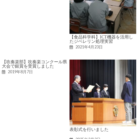
【食品科学科】ICT機器を活用し
たジベレリン処理実習
2021年4月23日
【吹奏楽部】吹奏楽コンクール県
大会で銀賞を受賞しました
2019年8月7日
表彰式を行いました