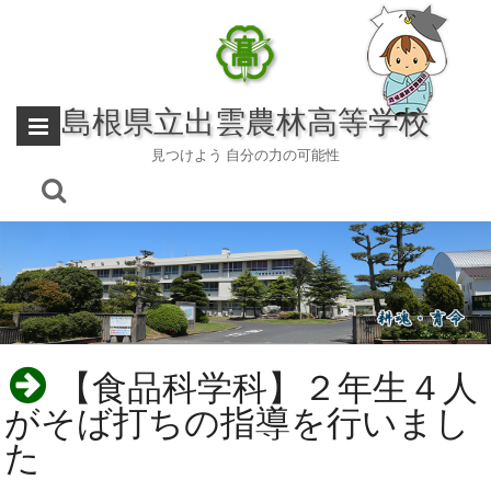
Skip
to
content
島根県立出雲農林高等学校
見つけよう 自分の力の可能性
【食品科学科】２年生４人
がそば打ちの指導を行いまし
た