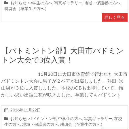
お知らせ
,
中学生の方へ
,
写真ギャラリー
,
地域・保護者の方へ
,
耕魂会（卒業生の方へ）
詳しく見る
【バトミントン部】大田市バドミン
トン大会で3位入賞！
11月20日に大田市体育館で行われた 大田市
バドミントン大会に男子が２ペアが出場しました。熱田･米
山組が３位に入賞しました。本校のOBも出場していて、懐
かしい思い出話に花が咲きました。卒業してもバドミント
2016年11月22日
お知らせ
,
バドミントン部
,
中学生の方へ
,
写真ギャラリー
,
在校
生の方へ
,
地域・保護者の方へ
,
耕魂会（卒業生の方へ）