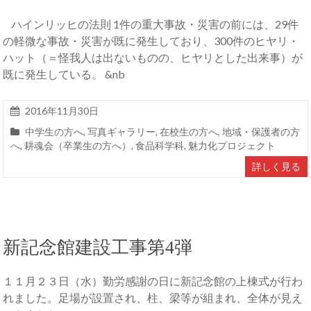
ハインリッヒの法則 1件の重大事故・災害の前には、29件
の軽微な事故・災害が既に発生しており、300件のヒヤリ・
ハット（＝怪我人は出ないものの、ヒヤリとした出来事）が
既に発生している。 &nb
2016年11月30日
中学生の方へ
,
写真ギャラリー
,
在校生の方へ
,
地域・保護者の方
へ
,
耕魂会（卒業生の方へ）
,
食品科学科
,
魅力化プロジェクト
詳しく見る
新記念館建設工事第4弾
１１月２３日（水）勤労感謝の日に新記念館の上棟式が行わ
れました。足場が設置され、柱、梁等が組まれ、全体が見え