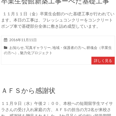
卒業生会館新築工事ーべた基礎工事
１１月１１日（金）卒業生会館のべた基礎工事が行われてい
ます。本日の工事は、フレッシュコンクリーをコンクリート
ポンプ車で基礎部分全体に敷き詰め成型しています。
2016年11月11日
お知らせ
,
写真ギャラリー
,
地域・保護者の方へ
,
耕魂会（卒業生
の方へ）
,
魅力化プロジェクト
詳しく見る
ＡＦＳから感謝状
１１月９日（水）午後２：００、本校への短期留学生マイサ
ラさんの受け入れ家庭の方、ＡＦＳの担当の方2名が来校さ
れ、感謝状を贈呈されました。1か月足らずの短い留学期間