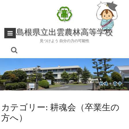
Skip
to
content
島根県立出雲農林高等学校
見つけよう 自分の力の可能性
カテゴリー:
耕魂会（卒業生の
方へ）