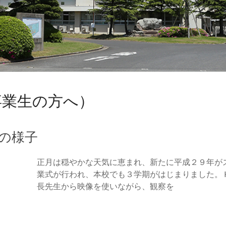
卒業生の方へ）
の様子
正月は穏やかな天気に恵まれ、新たに平成２９年が
業式が行われ、本校でも３学期がはじまりました。 H2
長先生から映像を使いながら、観察を