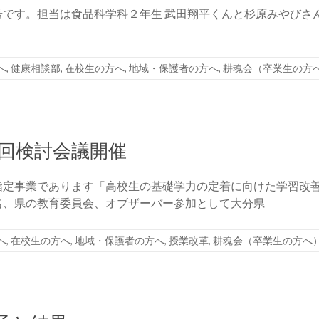
です。担当は食品科学科２年生 武田翔平くんと杉原みやびさ
へ
,
健康相談部
,
在校生の方へ
,
地域・保護者の方へ
,
耕魂会（卒業生の方
回検討会議開催
指定事業であります「高校生の基礎学力の定着に向けた学習改
名、県の教育委員会、オブザーバー参加として大分県
へ
,
在校生の方へ
,
地域・保護者の方へ
,
授業改革
,
耕魂会（卒業生の方へ