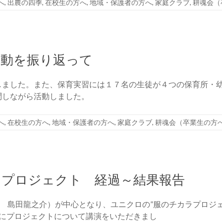
へ
,
出農の四季
,
在校生の方へ
,
地域・保護者の方へ
,
家庭クラブ
,
耕魂会（
活動を振り返って
しました。また、保育実習には１７名の生徒が４つの保育所・
問しながら活動しました。
へ
,
在校生の方へ
,
地域・保護者の方へ
,
家庭クラブ
,
耕魂会（卒業生の方
ラプロジェクト 経過～結果報告
表 島田龍之介）が中心となり、ユニクロの”服のチカラプロジ
象にプロジェクトについて講演をいただきまし