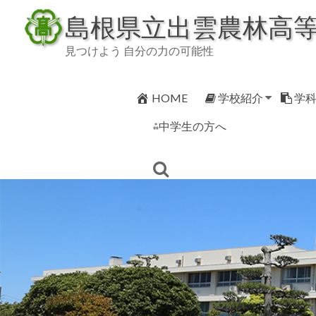
Skip
島根県立出雲農林高
to
content
見つけよう 自分の力の可能性
HOME
学校紹介
学
⁂中学生の方へ