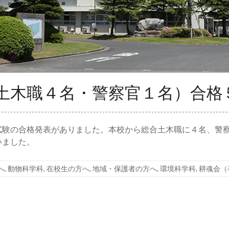
土木職４名・警察官１名）合格
試験の合格発表がありました。本校から総合土木職に４名、警
いました。
へ
,
動物科学科
,
在校生の方へ
,
地域・保護者の方へ
,
環境科学科
,
耕魂会（