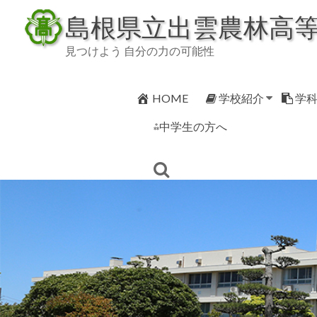
Skip
島根県立出雲農林高
to
content
見つけよう 自分の力の可能性
HOME
学校紹介
学
⁂中学生の方へ