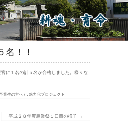
５名！！
察官に１名の計５名が合格しました。様々な
卒業生の方へ）
,
魅力化プロジェクト
平成２８年度農業祭１日目の様子
→