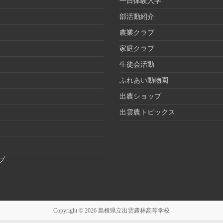
一日体験入学
部活動紹介
農業クラブ
家庭クラブ
生徒会活動
ふれあい動物園
出農ショップ
出雲農トピックス
プ
Copyright © 2026
島根県立出雲農林高等学校