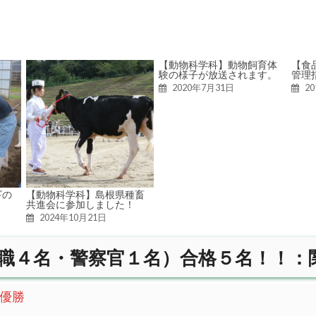
【動物科学科】動物飼育体
【食
験の様子が放送されます。
管理
2020年7月31日
2
ギの
【動物科学科】島根県種畜
共進会に参加しました！
2024年10月21日
職４名・警察官１名）合格５名！！：
優勝