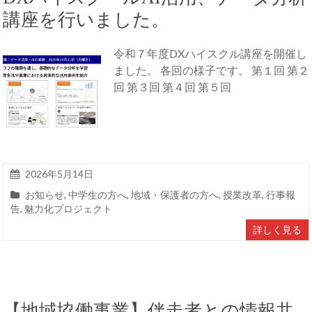
講座を行いました。
令和７年度DXハイスクル講座を開催し
ました。 各回の様子です。 第１回 第２
回 第３回 第４回 第５回
2026年5月14日
お知らせ
,
中学生の方へ
,
地域・保護者の方へ
,
授業改革
,
行事報
告
,
魅力化プロジェクト
詳しく見る
【地域協働事業】伴走者との情報共