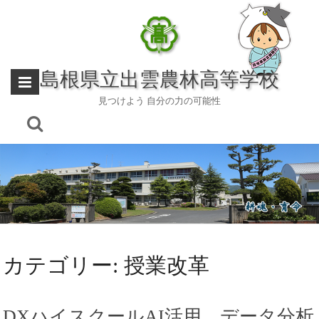
Skip
to
content
島根県立出雲農林高等学校
見つけよう 自分の力の可能性
カテゴリー:
授業改革
DXハイスクールAI活用、データ分析