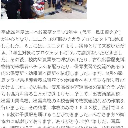
平成28年度は、本校家庭クラブ2年生（代表 島田龍之介）
が中心となり、ユニクロの”服のチカラプロジェクト”に参加
しました。６月には、ユニクロより、講師として来校いただ
き、1年生対象にプロジェクトについて講演をいただきまし
た。その後、校内や農業祭で呼びかけたり、古代出雲歴史博
物館で来場者へチラシを配ったり、保育実習で交流のある市
内の保育所・幼稚園４箇所へ依頼しました。また、8月の家
庭クラブ県指導者養成講座での参加者へもチラシを配り呼び
かけました。その結果、安来高校や宍道高校の家庭クラブか
らも協力を得ることができました。そして、出雲商業高校、
出雲工業高校、出雲高校の４校合同で枚数確認などの作業を
行いました。その結果、本校のみで１６４３枚、合計で４４
７６枚の子供服を届けることができました。みなさま方の御
協力に感謝しております。ありがとうございました。写真
は、講演の様子～さまざまな場所での呼びかけ～枚数確認作