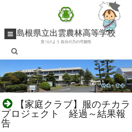
Skip
to
content
島根県立出雲農林高等学校
見つけよう 自分の力の可能性
【家庭クラブ】服のチカラ
プロジェクト 経過～結果報
告