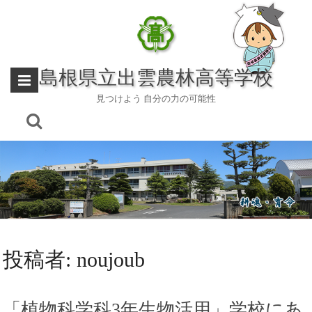
Skip
to
content
島根県立出雲農林高等学校
見つけよう 自分の力の可能性
投稿者:
noujoub
「植物科学科3年生物活用」学校にあ