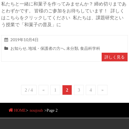
私たちと一緒に和菓子を作ってみませんか？ 締め切りまであ
とわずかです。 皆様のご参加をお待ちしています！ 詳しく
はこちらをクリックしてください 私たちは、課題研究とい
う授業で「和菓子の普及」に
2019年10月4日
お知らせ
,
地域・保護者の方へ
,
未分類
,
食品科学科
詳しく見る
2 / 4
«
1
2
3
4
»
HOME
>
noujoub
>
Page 2