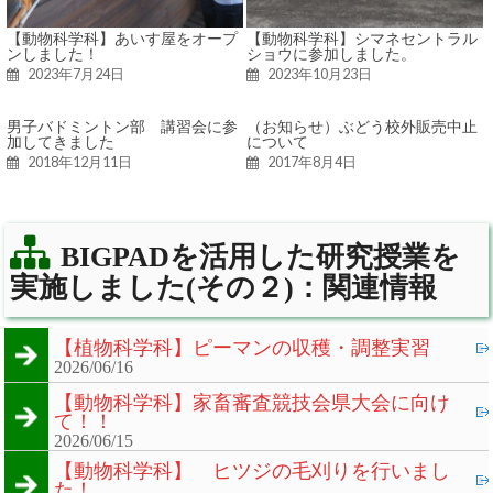
【動物科学科】あいす屋をオープ
【動物科学科】シマネセントラル
ンしました！
ショウに参加しました。
2023年7月24日
2023年10月23日
男子バドミントン部 講習会に参
（お知らせ）ぶどう校外販売中止
加してきました
について
2018年12月11日
2017年8月4日
BIGPADを活用した研究授業を
実施しました(その２)：関連情報
【植物科学科】ピーマンの収穫・調整実習
2026/06/16
【動物科学科】家畜審査競技会県大会に向け
て！！
2026/06/15
【動物科学科】 ヒツジの毛刈りを行いまし
た！