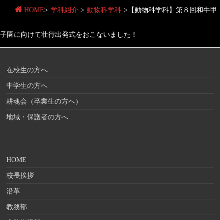
HOME
>
学科紹介
>
動物科学科
>
【動物科学科】第８回和牛甲
子園に向けて壮行出発式をおこないました！
在校生の方へ
中学生の方へ
耕魂会（卒業生の方へ）
地域・保護者の方へ
HOME
校長挨拶
沿革
教務部