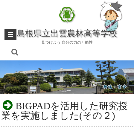
Skip
to
content
島根県立出雲農林高等学校
見つけよう 自分の力の可能性
BIGPADを活用した研究授
業を実施しました(その２)