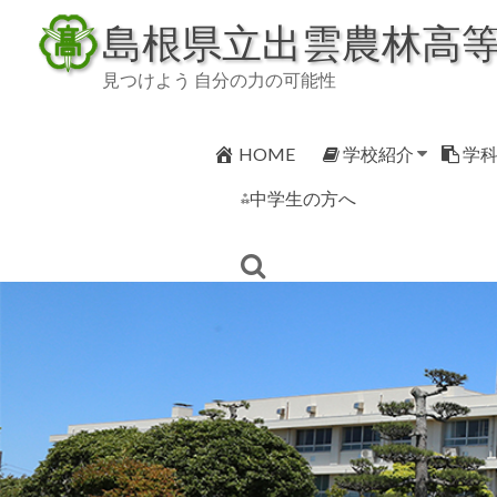
Skip
島根県立出雲農林高
to
content
見つけよう 自分の力の可能性
HOME
学校紹介
学
⁂中学生の方へ