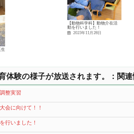
【動物科学科】動物介在活
動を行いました！
2023年11月28日
誕生
育体験の様子が放送されます。：関連
調整実習
大会に向けて！！
を行いました！