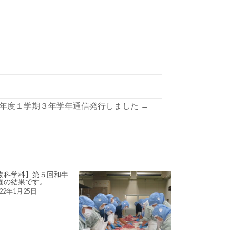
年度１学期３年学年通信発行しました
→
物科学科】第５回和牛
園の結果です。
022年1月25日