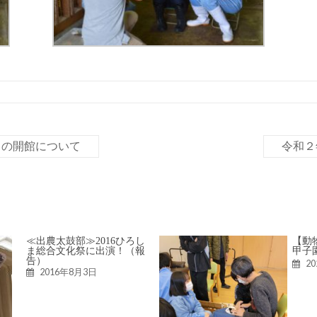
中の開館について
令和２
≪出農太鼓部≫2016ひろし
【動
ま総合文化祭に出演！（報
甲子
告）
2
2016年8月3日