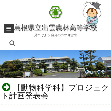
Skip
to
content
島根県立出雲農林高等学校
見つけよう 自分の力の可能性
【動物科学科】プロジェク
ト計画発表会