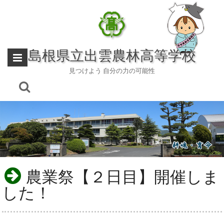
Skip
to
content
島根県立出雲農林高等学校
見つけよう 自分の力の可能性
農業祭【２日目】開催しま
した！