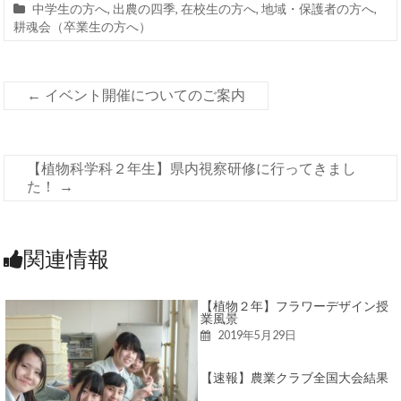
中学生の方へ
,
出農の四季
,
在校生の方へ
,
地域・保護者の方へ
,
耕魂会（卒業生の方へ）
←
イベント開催についてのご案内
【植物科学科２年生】県内視察研修に行ってきまし
た！
→
関連情報
【植物２年】フラワーデザイン授
業風景
2019年5月29日
【速報】農業クラブ全国大会結果