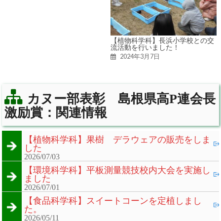
【植物科学科】長浜小学校との交
流活動を行いました！
2024年3月7日
カヌー部表彰 島根県高P連会長
激励賞：関連情報
【植物科学科】果樹 デラウェアの販売をしま
した
2026/07/03
【環境科学科】平板測量競技校内大会を実施し
ました
2026/07/01
【食品科学科】スイートコーンを定植しまし
た。
2026/05/11