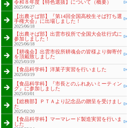
令和８年度【特色選抜】について（概要）
2025/06/27
【出農そば部】『第14回全国高校生そば打ち選
手権大会』に出場しました！
2025/06/18
【出農そば部】出雲市役所で全国大会壮行式に
参加しました！
2025/06/18
【耕魂会】出雲市役所耕魂会の皆様より御寄付
を頂戴致しました
2025/03/19
【食品科学科】洋菓子実習を行いました
2025/03/19
【食品科学科】『市長とのふれあいミーティン
グ』に参加しました
2025/03/01
【総務部】ＰＴＡより記念品の贈呈を受けまし
た
2025/02/20
【食品科学科】マーマレード製造実習を行いま
した