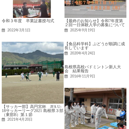
令和３年度 卒業証書授与式
【最終のお知らせ】令和7年度第
２回一日体験入学の募集について
2022年3月1日
2025年9月19日
【食品科学科】ぶどうが順調に成
長しています
2020年4月24日
島根県高校バドミントン新人大
会 結果報告
2016年11月9日
【サッカー部】高円宮杯 JFA U-
18サッカーリーグ2021 島根県３部
（東部B）第１節
2021年4月20日