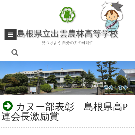
Skip
to
content
島根県立出雲農林高等学校
見つけよう 自分の力の可能性
カヌー部表彰 島根県高P
連会長激励賞