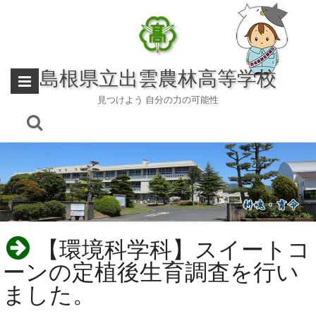
Skip
to
content
島根県立出雲農林高等学校
見つけよう 自分の力の可能性
【環境科学科】スイートコ
ーンの定植後生育調査を行い
ました。