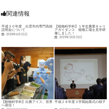
関連情報
平成３０年度 出雲市内専門高校
【植物科学科】１年生農業キャリ
説明会について
アガイダンス 植物工場を見学研
修しました！
2018年6月15日
2019年10月31日
【動物科学科】出農アイス、世界
平成２８年度３学期始業式の様子
へ発信！