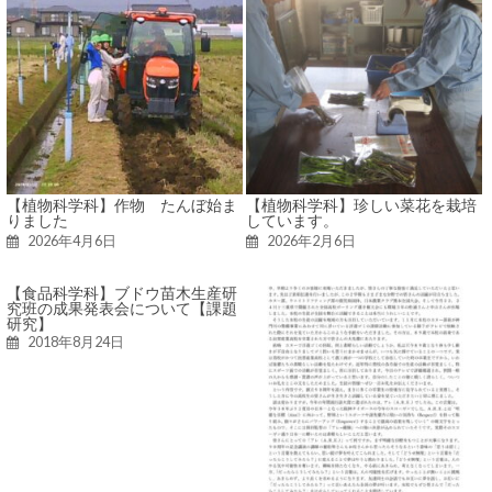
【植物科学科】作物 たんぼ始ま
【植物科学科】珍しい菜花を栽培
りました
しています。
2026年4月6日
2026年2月6日
【食品科学科】ブドウ苗木生産研
究班の成果発表会について【課題
研究】
2018年8月24日