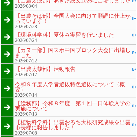
【出農太鼓部】あきた総文2026に出場しました
2026/08/04
【出農そば部】全国大会に向けて順調に仕上が
っています！
2026/07/28
【環境科学科】夏休み実習を行いました
2026/07/24
【カヌー部】国スポ中国ブロック大会に出場し
ました
2026/07/22
【出農太鼓部】活動報告
2026/07/17
令和９年度入学者選抜特色選抜について（概
要）
2026/07/14
【総務部】令和８年度 第１回一日体験入学の
実施について
2026/07/13
【植物科学科】出雲おろち大根研究成果を出雲
市長様に報告しました！
2026/07/08