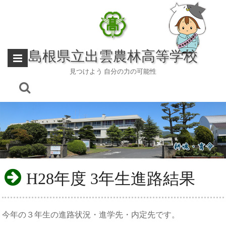
Skip
to
content
島根県立出雲農林高等学校
見つけよう 自分の力の可能性
H28年度 3年生進路結果
今年の３年生の進路状況・進学先・内定先です。