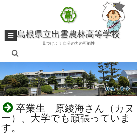
Skip
to
content
島根県立出雲農林高等学校
見つけよう 自分の力の可能性
卒業生 原綾海さん（カヌ
ー）、大学でも頑張っていま
す。