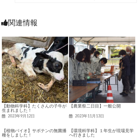
関連情報
【動物科学科】たくさんの子牛が
【農業祭二日目】一般公開
生まれました！
2023年9月12日
2023年11月13日
【植物バイオ】サボテンの無菌播
【環境科学科】１年生が現場見学
種をしました！
へ行きました