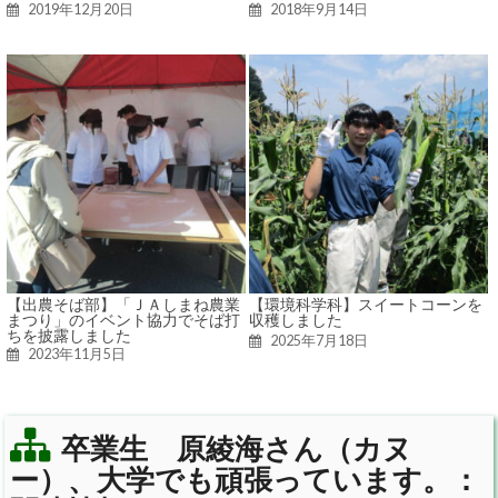
2019年12月20日
2018年9月14日
【出農そば部】「ＪＡしまね農業
【環境科学科】スイートコーンを
まつり」のイベント協力でそば打
収穫しました
ちを披露しました
2025年7月18日
2023年11月5日
卒業生 原綾海さん（カヌ
ー）、大学でも頑張っています。：