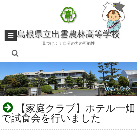
Skip
to
content
島根県立出雲農林高等学校
見つけよう 自分の力の可能性
【家庭クラブ】ホテル一畑
で試食会を行いました