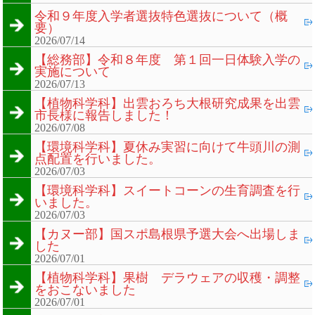
令和９年度入学者選抜特色選抜について（概
要）
2026/07/14
【総務部】令和８年度 第１回一日体験入学の
実施について
2026/07/13
【植物科学科】出雲おろち大根研究成果を出雲
市長様に報告しました！
2026/07/08
【環境科学科】夏休み実習に向けて牛頭川の測
点配置を行いました。
2026/07/03
【環境科学科】スイートコーンの生育調査を行
いました。
2026/07/03
【カヌー部】国スポ島根県予選大会へ出場しま
した
2026/07/01
【植物科学科】果樹 デラウェアの収穫・調整
をおこないました
2026/07/01