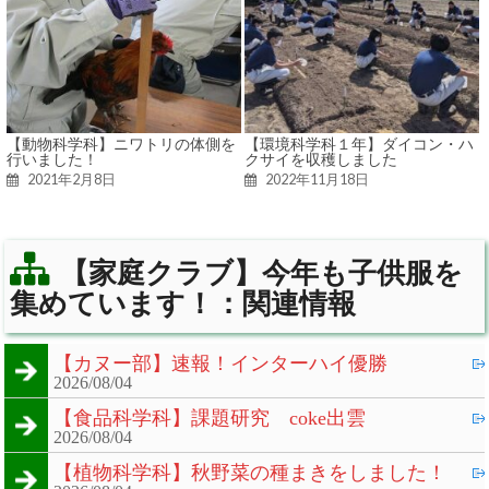
【動物科学科】ニワトリの体側を
【環境科学科１年】ダイコン・ハ
行いました！
クサイを収穫しました
2021年2月8日
2022年11月18日
【家庭クラブ】今年も子供服を
集めています！：関連情報
【カヌー部】速報！インターハイ優勝
2026/08/04
【食品科学科】課題研究 coke出雲
2026/08/04
【植物科学科】秋野菜の種まきをしました！