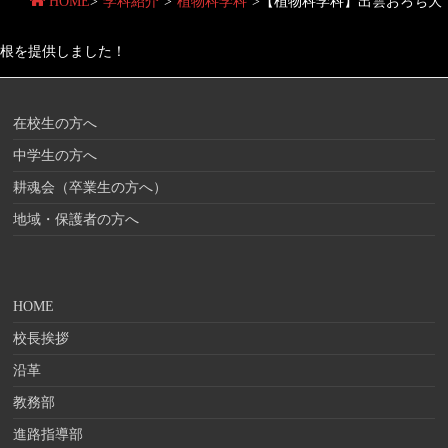
HOME
>
学科紹介
>
植物科学科
>
【植物科学科】出雲おろち大
根を提供しました！
在校生の方へ
中学生の方へ
耕魂会（卒業生の方へ）
地域・保護者の方へ
HOME
校長挨拶
沿革
教務部
進路指導部