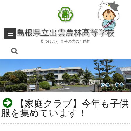
Skip
to
content
島根県立出雲農林高等学校
見つけよう 自分の力の可能性
【家庭クラブ】今年も子供
服を集めています！