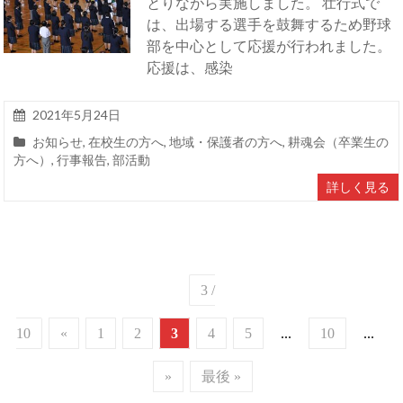
とりながら実施しました。 壮行式で
は、出場する選手を鼓舞するため野球
部を中心として応援が行われました。
応援は、感染
2021年5月24日
お知らせ
,
在校生の方へ
,
地域・保護者の方へ
,
耕魂会（卒業生の
方へ）
,
行事報告
,
部活動
詳しく見る
3 /
10
«
1
2
3
4
5
...
10
...
»
最後 »