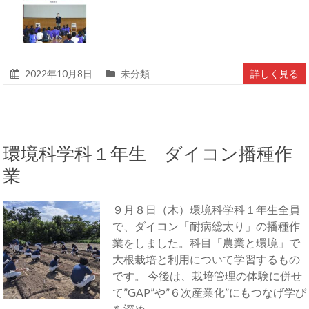
2022年10月8日
未分類
詳しく見る
環境科学科１年生 ダイコン播種作
業
９月８日（木）環境科学科１年生全員
で、ダイコン「耐病総太り」の播種作
業をしました。科目「農業と環境」で
大根栽培と利用について学習するもの
です。 今後は、栽培管理の体験に併せ
て”GAP”や”６次産業化”にもつなげ学び
を深め