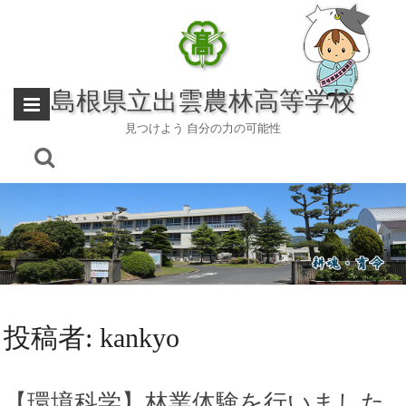
Skip
to
content
島根県立出雲農林高等学校
見つけよう 自分の力の可能性
投稿者:
kankyo
【環境科学】林業体験を行いました