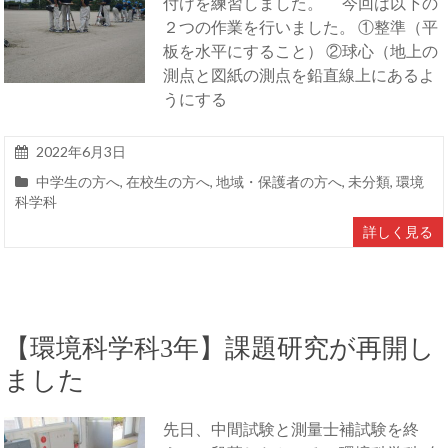
付けを練習しました。 今回は以下の
２つの作業を行いました。 ①整準（平
板を水平にすること） ②球心（地上の
測点と図紙の測点を鉛直線上にあるよ
うにする
2022年6月3日
中学生の方へ
,
在校生の方へ
,
地域・保護者の方へ
,
未分類
,
環境
科学科
詳しく見る
【環境科学科3年】課題研究が再開し
ました
先日、中間試験と測量士補試験を終