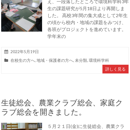
え、一段落したところで環境科学科3年
生の課題研究が5月18日より再開しま
した。 高校3年間の集大成として2年生
の頃から校内・地域の課題をみつけ、
各班がプロジェクトを進めています。
学年末の
2022年5月19日
在校生の方へ
,
地域・保護者の方へ
,
未分類
,
環境科学科
詳しく見る
生徒総会、農業クラブ総会、家庭ク
ラブ総会を開きました。
５月２１日(金)に生徒総会、農業クラ