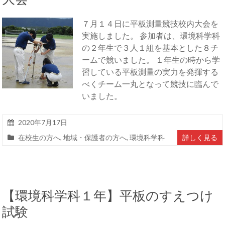
７月１４日に平板測量競技校内大会を
実施しました。 参加者は、環境科学科
の２年生で３人１組を基本とした８チ
ームで競いました。 １年生の時から学
習している平板測量の実力を発揮する
べくチーム一丸となって競技に臨んで
いました。
2020年7月17日
在校生の方へ
,
地域・保護者の方へ
,
環境科学科
詳しく見る
【環境科学科１年】平板のすえつけ
試験