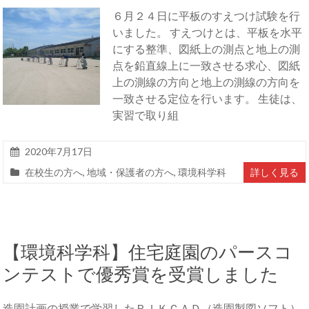
６月２４日に平板のすえつけ試験を行
いました。 すえつけとは、平板を水平
にする整準、図紙上の測点と地上の測
点を鉛直線上に一致させる求心、図紙
上の測線の方向と地上の測線の方向を
一致させる定位を行います。 生徒は、
実習で取り組
2020年7月17日
在校生の方へ
,
地域・保護者の方へ
,
環境科学科
詳しく見る
【環境科学科】住宅庭園のパースコ
ンテストで優秀賞を受賞しました
造園計画の授業で学習したＲＩＫＣＡＤ（造園製図ソフト）