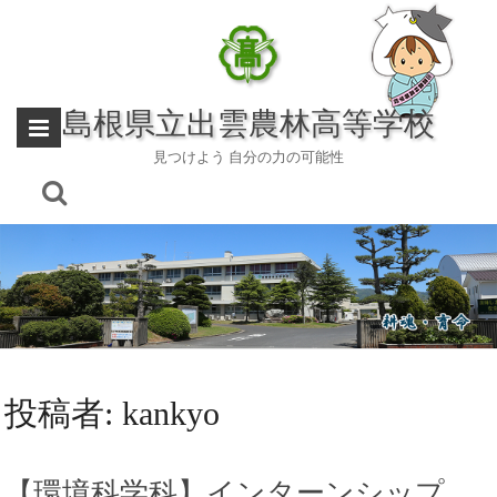
Skip
to
content
島根県立出雲農林高等学校
見つけよう 自分の力の可能性
投稿者:
kankyo
【環境科学科】インターンシップ