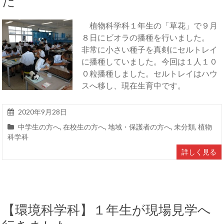
た
植物科学科１年生の「草花」で９月
８日にビオラの播種を行いました。
非常に小さい種子を真剣にセルトレイ
に播種していました。今回は１人１０
０粒播種しました。セルトレイはハウ
スへ移し、現在生育中です。
2020年9月28日
中学生の方へ
,
在校生の方へ
,
地域・保護者の方へ
,
未分類
,
植物
科学科
詳しく見る
【環境科学科】１年生が現場見学へ