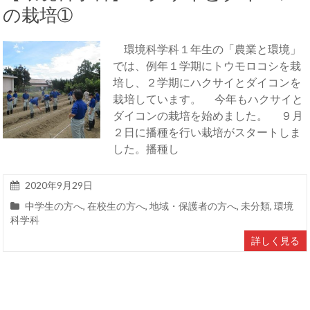
の栽培➀
環境科学科１年生の「農業と環境」
では、例年１学期にトウモロコシを栽
培し、２学期にハクサイとダイコンを
栽培しています。 今年もハクサイと
ダイコンの栽培を始めました。 ９月
２日に播種を行い栽培がスタートしま
した。播種し
2020年9月29日
中学生の方へ
,
在校生の方へ
,
地域・保護者の方へ
,
未分類
,
環境
科学科
詳しく見る