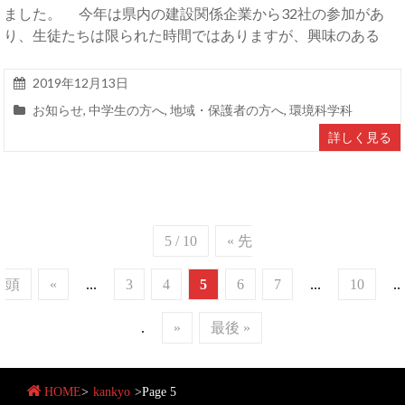
ました。 今年は県内の建設関係企業から32社の参加があ
り、生徒たちは限られた時間ではありますが、興味のある
2019年12月13日
お知らせ
,
中学生の方へ
,
地域・保護者の方へ
,
環境科学科
詳しく見る
5 / 10
« 先
頭
«
...
3
4
5
6
7
...
10
..
.
»
最後 »
HOME
>
kankyo
>
Page 5