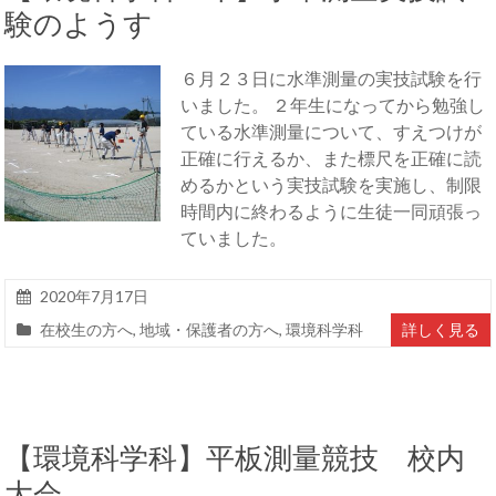
験のようす
６月２３日に水準測量の実技試験を行
いました。 ２年生になってから勉強し
ている水準測量について、すえつけが
正確に行えるか、また標尺を正確に読
めるかという実技試験を実施し、制限
時間内に終わるように生徒一同頑張っ
ていました。
2020年7月17日
在校生の方へ
,
地域・保護者の方へ
,
環境科学科
詳しく見る
【環境科学科】平板測量競技 校内
大会