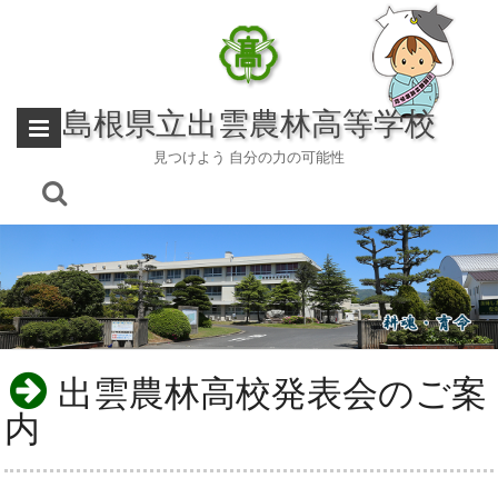
Skip
to
content
島根県立出雲農林高等学校
見つけよう 自分の力の可能性
出雲農林高校発表会のご案
内