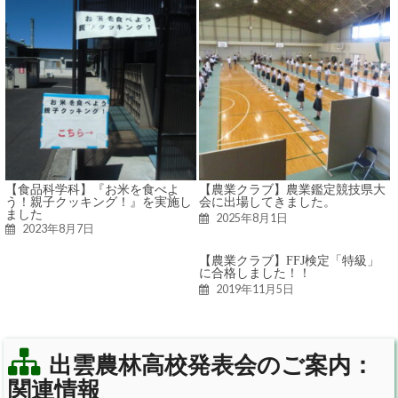
【食品科学科】『お米を食べよ
【農業クラブ】農業鑑定競技県大
う！親子クッキング！』を実施し
会に出場してきました。
ました
2025年8月1日
2023年8月7日
【農業クラブ】FFJ検定「特級」
に合格しました！！
2019年11月5日
出雲農林高校発表会のご案内：
関連情報