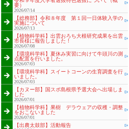
令和９年度入学者選抜特色選抜について（概
要）
2026/07/14
【総務部】令和８年度 第１回一日体験入学の
実施について
2026/07/13
【植物科学科】出雲おろち大根研究成果を出雲
市長様に報告しました！
2026/07/08
【環境科学科】夏休み実習に向けて牛頭川の測
点配置を行いました。
2026/07/03
【環境科学科】スイートコーンの生育調査を行
いました。
2026/07/03
【カヌー部】国スポ島根県予選大会へ出場しま
した
2026/07/01
【植物科学科】果樹 デラウェアの収穫・調整
をおこないました
2026/07/01
【出農太鼓部】活動報告