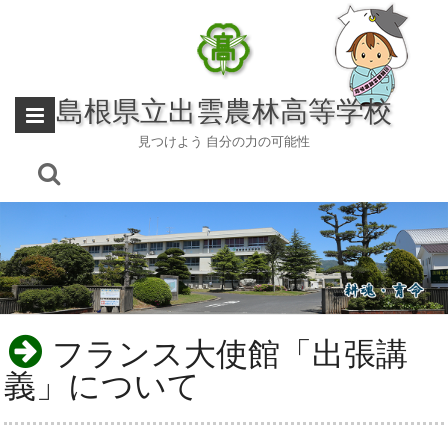
Skip
to
content
島根県立出雲農林高等学校
見つけよう 自分の力の可能性
フランス大使館「出張講
義」について