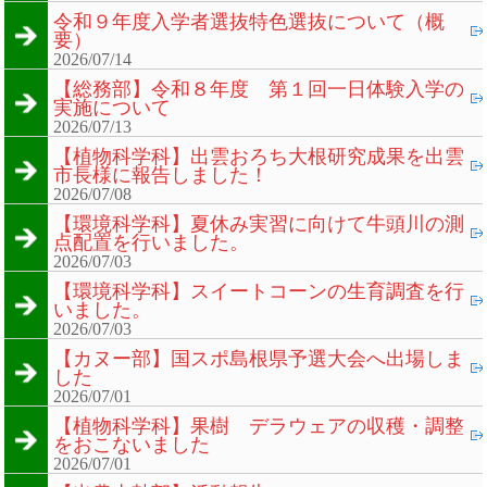
令和９年度入学者選抜特色選抜について（概
要）
2026/07/14
【総務部】令和８年度 第１回一日体験入学の
実施について
2026/07/13
【植物科学科】出雲おろち大根研究成果を出雲
市長様に報告しました！
2026/07/08
【環境科学科】夏休み実習に向けて牛頭川の測
点配置を行いました。
2026/07/03
【環境科学科】スイートコーンの生育調査を行
いました。
2026/07/03
【カヌー部】国スポ島根県予選大会へ出場しま
した
2026/07/01
【植物科学科】果樹 デラウェアの収穫・調整
をおこないました
2026/07/01