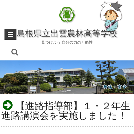
Skip
to
content
島根県立出雲農林高等学校
見つけよう 自分の力の可能性
【進路指導部】１・２年生
進路講演会を実施しました！