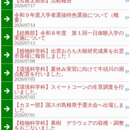
【出農太鼓部】活動報告
2026/07/17
令和９年度入学者選抜特色選抜について（概
要）
2026/07/14
【総務部】令和８年度 第１回一日体験入学の
実施について
2026/07/13
【植物科学科】出雲おろち大根研究成果を出雲
市長様に報告しました！
2026/07/08
【環境科学科】夏休み実習に向けて牛頭川の測
点配置を行いました。
2026/07/03
【環境科学科】スイートコーンの生育調査を行
いました。
2026/07/03
【カヌー部】国スポ島根県予選大会へ出場しま
した
2026/07/01
【植物科学科】果樹 デラウェアの収穫・調整
をおこないました