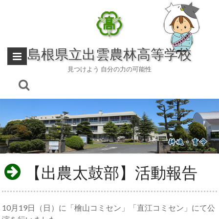
Skip
to
content
島根県立出雲農林高等学校
見つけよう 自分の力の可能性
【出農太鼓部】活動報告
10月19日（日）に「檜山コミセン」「直江コミセン」にて公