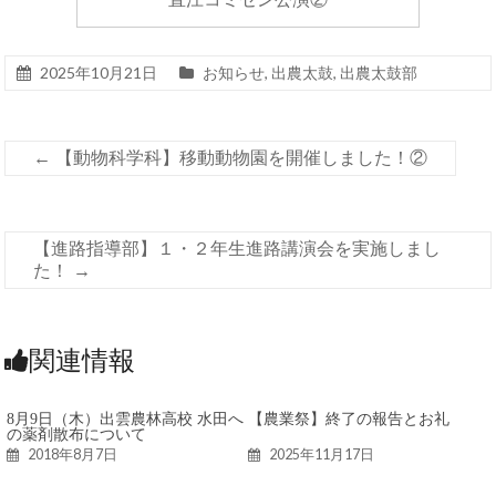
2025年10月21日
お知らせ
,
出農太鼓
,
出農太鼓部
←
【動物科学科】移動動物園を開催しました！②
【進路指導部】１・２年生進路講演会を実施しまし
た！
→
関連情報
8月9日（木）出雲農林高校 水田へ
【農業祭】終了の報告とお礼
の薬剤散布について
2018年8月7日
2025年11月17日