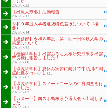
ました
2026/07/22
【出農太鼓部】活動報告
2026/07/17
令和９年度入学者選抜特色選抜について（概
要）
2026/07/14
【総務部】令和８年度 第１回一日体験入学の
実施について
2026/07/13
【植物科学科】出雲おろち大根研究成果を出雲
市長様に報告しました！
2026/07/08
【環境科学科】夏休み実習に向けて牛頭川の測
点配置を行いました。
2026/07/03
【環境科学科】スイートコーンの生育調査を行
いました。
2026/07/03
【カヌー部】国スポ島根県予選大会へ出場しま
した
2026/07/01