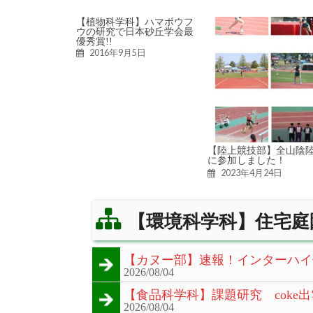
【植物科学科】ハマボウフ
ウの研究で日本砂丘学会最
優秀賞!!
2016年9月5日
【陸上競技部】全山陰
に参加しました！
2023年4月24日
【環境科学科】住宅庭
【カヌー部】速報！インターハイ
2026/08/04
【食品科学科】課題研究 coke出
2026/08/04