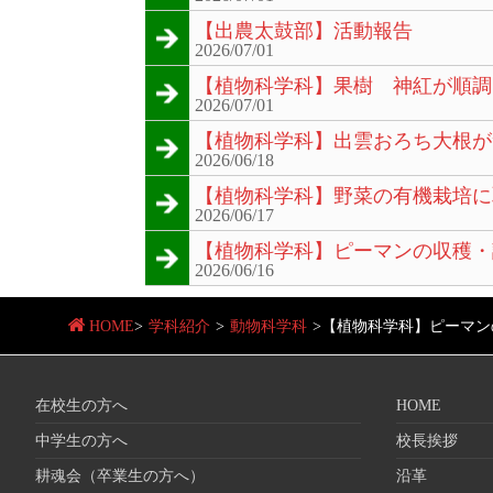
【出農太鼓部】活動報告
2026/07/01
【植物科学科】果樹 神紅が順調
2026/07/01
【植物科学科】出雲おろち大根が
2026/06/18
【植物科学科】野菜の有機栽培に
2026/06/17
【植物科学科】ピーマンの収穫・
2026/06/16
HOME
>
学科紹介
>
動物科学科
>
【植物科学科】ピーマン
在校生の方へ
HOME
中学生の方へ
校長挨拶
耕魂会（卒業生の方へ）
沿革