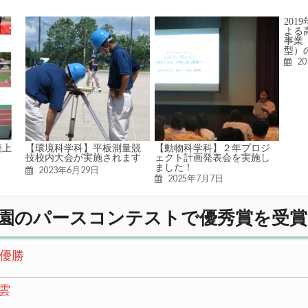
20
よる
事業
型）
2
陸上
【環境科学科】平板測量競
【動物科学科】２年プロジ
技校内大会が実施されます
ェクト計画発表会を実施し
ました！
2023年6月29日
2025年7月7日
園のパースコンテストで優秀賞を受賞
優勝
雲