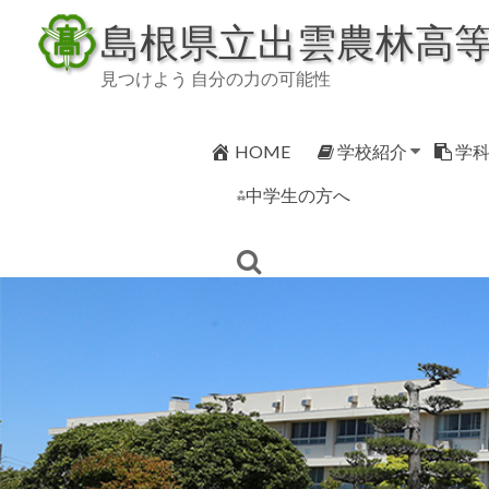
Skip
島根県立出雲農林高
to
content
見つけよう 自分の力の可能性
HOME
学校紹介
学
⁂中学生の方へ