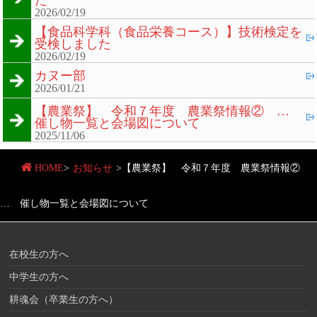
た
2026/02/19
【食品科学科（食品栄養コース）】技術検定を
受検しました
2026/02/19
カヌー部
2026/01/21
【農業祭】 令和７年度 農業祭情報② …
催し物一覧と会場図について
2025/11/06
HOME
>
お知らせ
>
【農業祭】 令和７年度 農業祭情報②
… 催し物一覧と会場図について
在校生の方へ
中学生の方へ
耕魂会（卒業生の方へ）