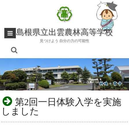
Skip
to
content
島根県立出雲農林高等学校
見つけよう 自分の力の可能性
第2回一日体験入学を実施
しました