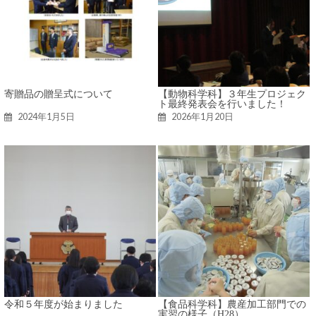
寄贈品の贈呈式について
【動物科学科】３年生プロジェク
ト最終発表会を行いました！
2024年1月5日
2026年1月20日
令和５年度が始まりました
【食品科学科】農産加工部門での
実習の様子（H28）