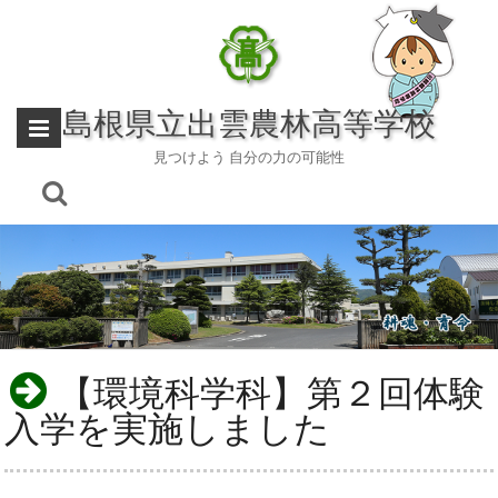
Skip
to
content
島根県立出雲農林高等学校
見つけよう 自分の力の可能性
【環境科学科】第２回体験
入学を実施しました