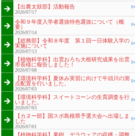
【出農太鼓部】活動報告
2026/07/17
令和９年度入学者選抜特色選抜について（概
要）
2026/07/14
【総務部】令和８年度 第１回一日体験入学の
実施について
2026/07/13
【植物科学科】出雲おろち大根研究成果を出雲
市長様に報告しました！
2026/07/08
【環境科学科】夏休み実習に向けて牛頭川の測
点配置を行いました。
2026/07/03
【環境科学科】スイートコーンの生育調査を行
いました。
2026/07/03
【カヌー部】国スポ島根県予選大会へ出場しま
した
2026/07/01
【植物科学科】果樹 デラウェアの収穫・調整