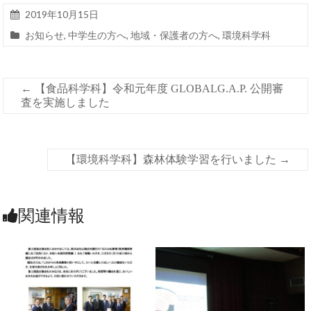
2019年10月15日
お知らせ
,
中学生の方へ
,
地域・保護者の方へ
,
環境科学科
←
【食品科学科】令和元年度 GLOBALG.A.P. 公開審
査を実施しました
【環境科学科】森林体験学習を行いました
→
関連情報