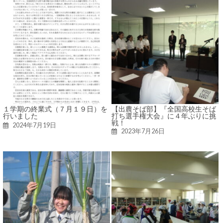
１学期の終業式（７月１９日）を
【出農そば部】『全国高校生そば
行いました
打ち選手権大会』に４年ぶりに挑
戦！
2024年7月19日
2023年7月26日