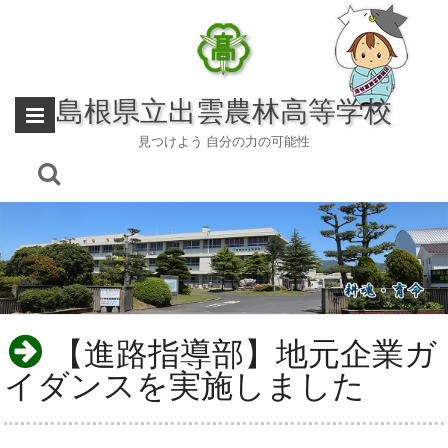
Skip
to
content
島根県立出雲農林高等学校
見つけよう 自分の力の可能性
【進路指導部】地元企業ガ
イダンスを実施しました