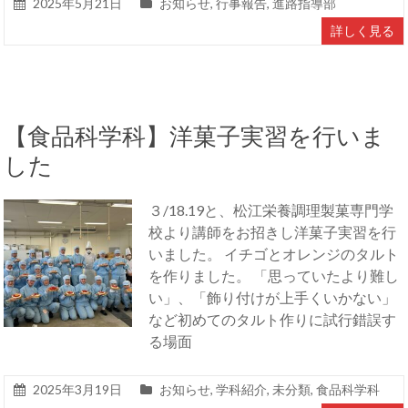
2025年5月21日
お知らせ
,
行事報告
,
進路指導部
詳しく見る
【食品科学科】洋菓子実習を行いま
した
３/18.19と、松江栄養調理製菓専門学
校より講師をお招きし洋菓子実習を行
いました。 イチゴとオレンジのタルト
を作りました。 「思っていたより難し
い」、「飾り付けが上手くいかない」
など初めてのタルト作りに試行錯誤す
る場面
2025年3月19日
お知らせ
,
学科紹介
,
未分類
,
食品科学科