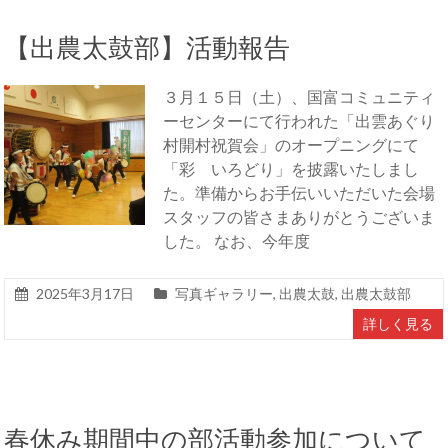
【出農太鼓部】活動報告
３月１５日（土）、国富コミュニティ
ーセンターにて行われた「出雲あぐり
村開村祝賀会」のオープニングにて
「彩 いろどり」を披露いたしまし
た。準備からお手伝いいただいた会場
スタッフの皆さまありがとうございま
した。 なお、今年度
2025年3月17日
写真ギャラリー
,
出農太鼓
,
出農太鼓部
詳しく見る
春休み期間中の部活動参加について