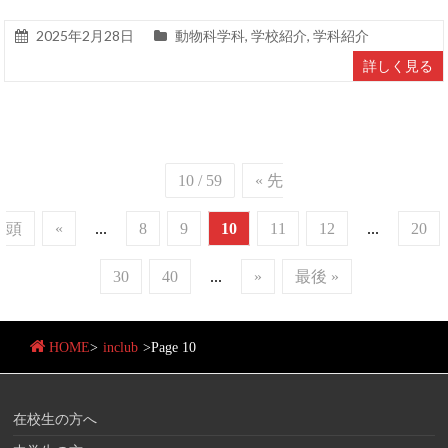
2025年2月28日
動物科学科
,
学校紹介
,
学科紹介
詳しく見る
10 / 59
« 先
頭
«
...
8
9
10
11
12
...
20
30
40
...
»
最後 »
HOME
>
inclub
>
Page 10
在校生の方へ