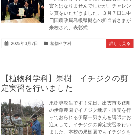
賞とはなりませんでしたが、チャレン
ジ賞をいただきました。３月７日に中
四国農政局島根県拠点の担当者さまが
来校され、表彰式
2025年3月7日
植物科学科
詳しく見る
【植物科学科】果樹 イチジクの剪
定実習を行いました
果樹専攻生です！先日、出雲市多伎町
の伊藤農園でイチジク栽培・販売を行
っておられる伊藤一男さんを講師にお
迎えして、イチジクの剪定実習を行い
ました。本校の果樹園でもイチジクを