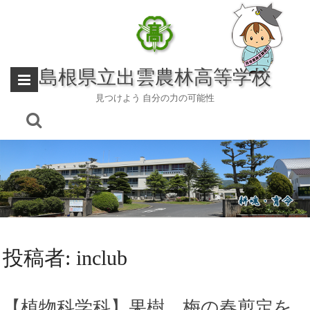
Skip
to
content
島根県立出雲農林高等学校
見つけよう 自分の力の可能性
投稿者:
inclub
【植物科学科】果樹 梅の春剪定を