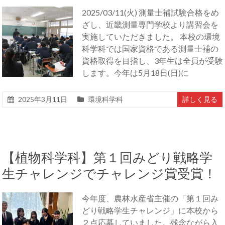
2025/03/11(火) 測量士補試験合格をめ
ざし、近畿測量専門学校より講習会を
実施していただきました。 本校の環境
科学科では国家資格である測量士補の
資格取得を目指し、3年生は全員が受験
します。今年は5月18日(日)に
2025年3月11日
環境科学科
詳しく見る
【植物科学科】第１回みどり戦略学
生チャレンジでチャレンジ賞受賞！
今年度、農林水産省主催の「第１回み
どり戦略学生チャレンジ」に本校から
２点応募していました。残念ながら入