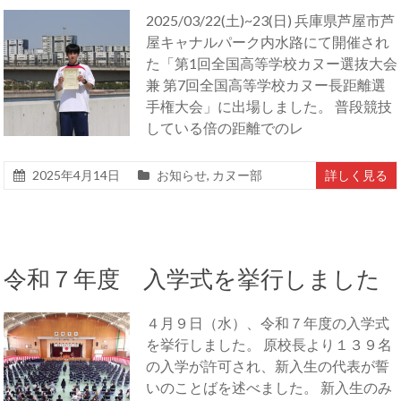
2025/03/22(土)~23(日) 兵庫県芦屋市芦
屋キャナルパーク内水路にて開催され
た「第1回全国高等学校カヌー選抜大会
兼 第7回全国高等学校カヌー長距離選
手権大会」に出場しました。 普段競技
している倍の距離でのレ
2025年4月14日
お知らせ
,
カヌー部
詳しく見る
令和７年度 入学式を挙行しました
４月９日（水）、令和７年度の入学式
を挙行しました。 原校長より１３９名
の入学が許可され、新入生の代表が誓
いのことばを述べました。 新入生のみ