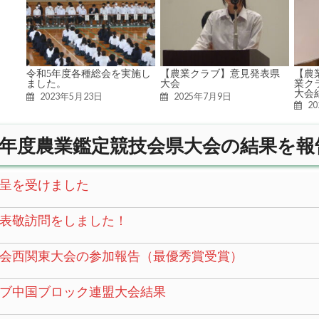
令和5年度各種総会を実施し
【農業クラブ】意見発表県
【農
ました。
大会
業ク
大会
2023年5月23日
2025年7月9日
2
年度農業鑑定競技会県大会の結果を報
呈を受けました
表敬訪問をしました！
会西関東大会の参加報告（最優秀賞受賞）
ブ中国ブロック連盟大会結果