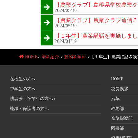
【農業クラブ】島根県学校農業ク
2024/05/30
【農業クラブ】農業クラブ通信５
2024/05/30
【１年生】農業講話を実施しまし
2024/01/19
HOME
>
学科紹介
>
動物科学科
>
【１年生】農業講話を実
在校生の方へ
HOME
中学生の方へ
校長挨拶
耕魂会（卒業生の方へ）
沿革
地域・保護者の方へ
教務部
進路指導部
図書部