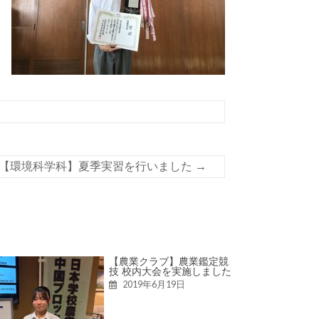
【環境科学科】夏季実習を行いました
→
【農業クラブ】農業鑑定競
技 校内大会を実施しました
2019年6月19日