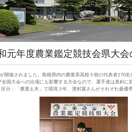
和元年度農業鑑定競技会県大会
会が開催されました。島根県内の農業系高校５校の代表者170
ブ全国大会への出場にも影響する大会なので、選手達は真剣に
、区分：「農業土木」で環境３年、濱村翼さんがそれぞれ最優