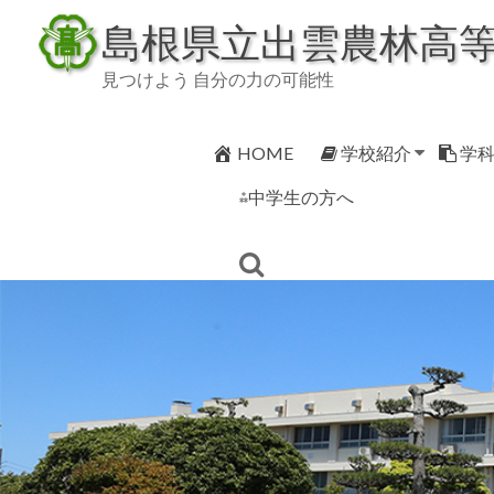
Skip
島根県立出雲農林高
to
content
見つけよう 自分の力の可能性
HOME
学校紹介
学
⁂中学生の方へ