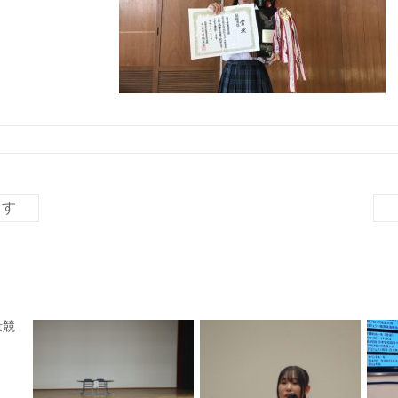
ます
量競
！