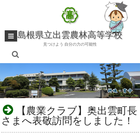
Skip
to
content
島根県立出雲農林高等学校
見つけよう 自分の力の可能性
【農業クラブ】奥出雲町長
さまへ表敬訪問をしました！