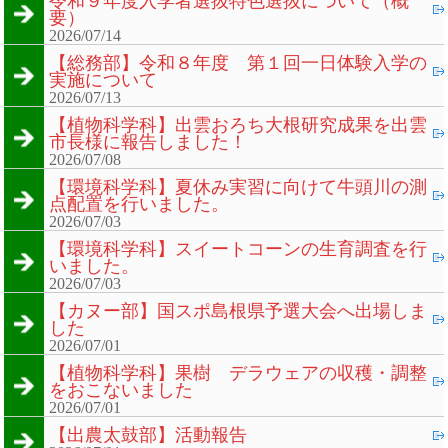
令和９年度入学者選抜特色選抜について（概
要）
2026/07/14
【総務部】令和８年度 第１回一日体験入学の
実施について
2026/07/13
【植物科学科】出雲おろち大根研究成果を出雲
市長様に報告しました！
2026/07/08
【環境科学科】夏休み実習に向けて牛頭川の測
点配置を行いました。
2026/07/03
【環境科学科】スイートコーンの生育調査を行
いました。
2026/07/03
【カヌー部】国スポ島根県予選大会へ出場しま
した
2026/07/01
【植物科学科】果樹 デラウェアの収穫・調整
をおこないました
2026/07/01
【出農太鼓部】活動報告