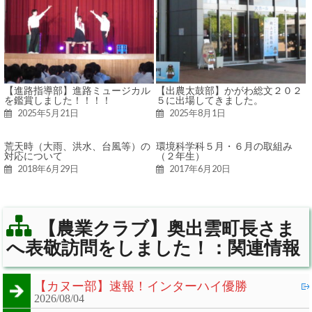
【進路指導部】進路ミュージカル
【出農太鼓部】かがわ総文２０２
を鑑賞しました！！！！
５に出場してきました。
2025年5月21日
2025年8月1日
荒天時（大雨、洪水、台風等）の
環境科学科５月・６月の取組み
対応について
（２年生）
2018年6月29日
2017年6月20日
【農業クラブ】奥出雲町長さま
へ表敬訪問をしました！：関連情報
【カヌー部】速報！インターハイ優勝
2026/08/04