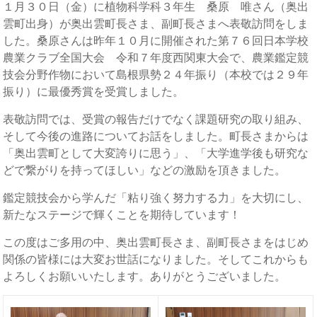
１月３０日（金）に植物科学科３年生 桑原 唯さん（奥出
雲町出身）が奥出雲町長さま、副町長さまへ表敬訪問をしま
した。桑原さんは昨年１０月に開催された第７６回日本学校
農業クラブ全国大会 令和７年度西関東大会で、農業鑑定競
技会分野作物において島根県勢２４年振り（本校では２９年
振り）に最優秀賞を受賞しました。
表敬訪問では、受賞の報告だけでなく課題研究の取り組み、
そして今後の進路についてお話をしました。町長さまからは
「奥出雲町として大変誇りに思う」、「大学進学後も研究な
どで繋がりを持ってほしい」などの激励を頂きました。
鑑定競技会から学んだ「粘り強く努力する力」を大切にし、
新たなステージで輝くことを期待しています！
この度はご多用の中、奥出雲町長さま、副町長さまをはじめ
関係の皆様には大変お世話になりました。そしてこれからも
よろしくお願いいたします。ありがとうございました。