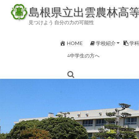
Skip
島根県立出雲農林高
to
content
見つけよう 自分の力の可能性
HOME
学校紹介
学
⁂中学生の方へ