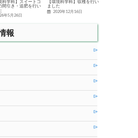
境科学科】スイートコ
【環境科学科】収穫を行い
の間引き・追肥を行い
ました
た
2020年12月16日
026年5月26日
情報