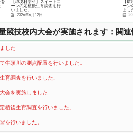
座を
【環境科学科】スイートコ
【環
た
ーンの定植後生育調査を行
ーン
いました。
まし
2026年6月12日
2
量競技校内大会が実施されます：関連
ました
て牛頭川の測点配置を行いました。
生育調査を行いました。
大会を実施しました
定植後生育調査を行いました。
習を行いました。