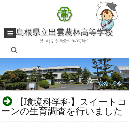
Skip
to
content
島根県立出雲農林高等学校
見つけよう 自分の力の可能性
【環境科学科】スイートコ
ーンの生育調査を行いました