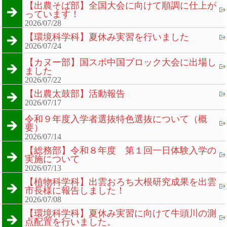
【出農そば部】全国大会に向けて順調に仕上が
っています！
2026/07/28
【環境科学科】夏休み実習を行いました
2026/07/24
【カヌー部】国スポ中国ブロック大会に出場し
ました
2026/07/22
【出農太鼓部】活動報告
2026/07/17
令和９年度入学者選抜特色選抜について（概
要）
2026/07/14
【総務部】令和８年度 第１回一日体験入学の
実施について
2026/07/13
【植物科学科】出雲おろち大根研究成果を出雲
市長様に報告しました！
2026/07/08
【環境科学科】夏休み実習に向けて牛頭川の測
点配置を行いました。