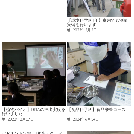
【環境科学科1年】室内でも測量
実習を行います
2023年2月2日
【植物バイオ】DNAの抽出実験を
【食品科学科】食品栄養コース
行いました！
2022年2月17日
2024年6月14日
バドミントン部 1年生大会 ベ