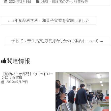
2024年2月9日
地域・保護者の方へ
,
行事報告
←
2年食品科学科 和菓子実習を実施しました
子育て世帯生活支援特別給付金のご案内について
→
関連情報
【植物バイオ部門】北山のドロー
ンによる空撮
2019年5月29日