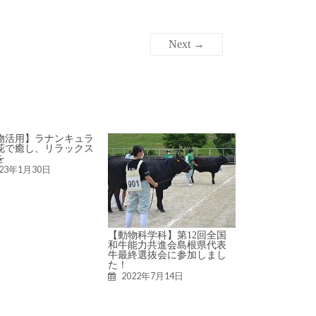
Next →
物活用】ラナンキュラ
花で癒し、リラックス
を
023年1月30日
【動物科学科】第12回全国
和牛能力共進会島根県代表
牛最終選抜会に参加しまし
た！
2022年7月14日