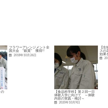
フラワーアレンジメント全
【生
国大会 ”銀賞” 獲得!!
スの
効果
2018年10月26日
2
ラの
【食品科学科】第２回一日
体験入学に向けて ～体験
内容の実践・検討～
2020年10月9日