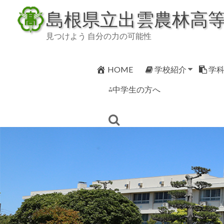
Skip
島根県立出雲農林高
to
content
見つけよう 自分の力の可能性
HOME
学校紹介
学
⁂中学生の方へ