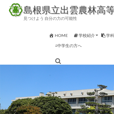
Skip
島根県立出雲農林高
to
content
見つけよう 自分の力の可能性
HOME
学校紹介
学
⁂中学生の方へ