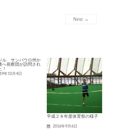
Next →
ジル サンパウロ州か
農へ視察団が訪問され
た！
019年10月4日
平成２８年度体育祭の様子
2016年9月6日