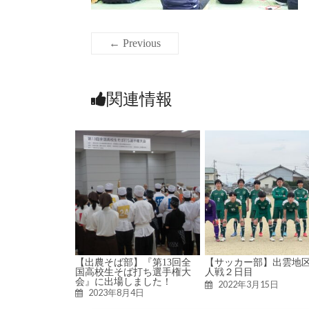
← Previous
関連情報
【出農そば部】『第13回全
【サッカー部】出雲地
国高校生そば打ち選手権大
人戦２日目
会』に出場しました！
2022年3月15日
2023年8月4日