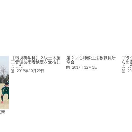
【環境科学科】２級土木施
第２回心肺蘇生法教職員研
ブラ
工管理技術者検定を受検し
修会
ら出
ました
まし
2017年12月1日
2019年10月29日
2
区新