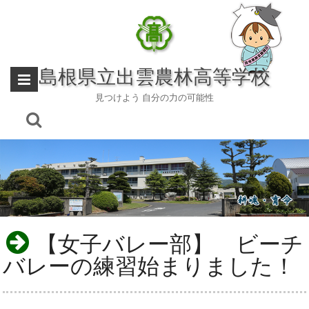
Skip
to
content
島根県立出雲農林高等学校
見つけよう 自分の力の可能性
【女子バレー部】 ビーチ
バレーの練習始まりました！