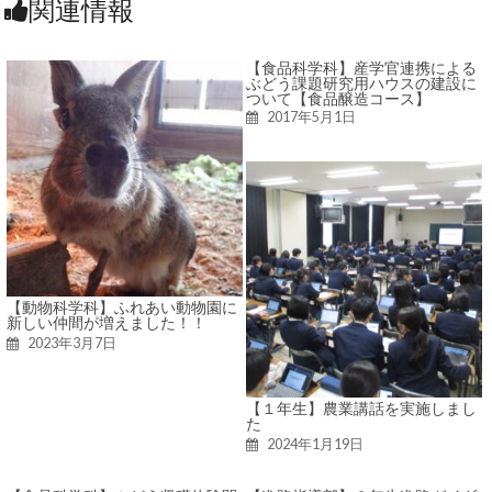
関連情報
【食品科学科】産学官連携による
ぶどう課題研究用ハウスの建設に
ついて【食品醸造コース】
2017年5月1日
【動物科学科】ふれあい動物園に
新しい仲間が増えました！！
2023年3月7日
【１年生】農業講話を実施しまし
た
2024年1月19日