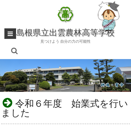
Skip
to
content
島根県立出雲農林高等学校
見つけよう 自分の力の可能性
令和６年度 始業式を行い
ました