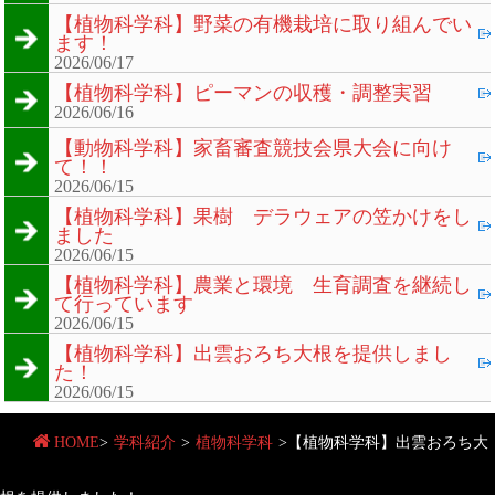
【植物科学科】野菜の有機栽培に取り組んでい
ます！
2026/06/17
【植物科学科】ピーマンの収穫・調整実習
2026/06/16
【動物科学科】家畜審査競技会県大会に向け
て！！
2026/06/15
【植物科学科】果樹 デラウェアの笠かけをし
ました
2026/06/15
【植物科学科】農業と環境 生育調査を継続し
て行っています
2026/06/15
【植物科学科】出雲おろち大根を提供しまし
た！
2026/06/15
HOME
>
学科紹介
>
植物科学科
>
【植物科学科】出雲おろち大