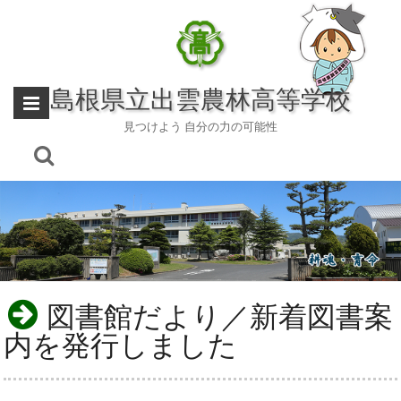
Skip
to
content
島根県立出雲農林高等学校
見つけよう 自分の力の可能性
図書館だより／新着図書案
内を発行しました