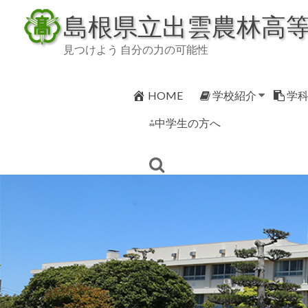
Skip
島根県立出雲農林高
to
content
見つけよう 自分の力の可能性
HOME
学校紹介
学
⁂中学生の方へ