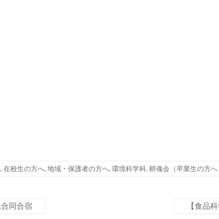
へ
,
在校生の方へ
,
地域・保護者の方へ
,
環境科学科
,
耕魂会（卒業生の方へ
県合同合宿
【食品科