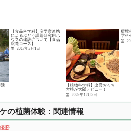
【食品科学科】産学官連携
環境
によるぶどう課題研究用ハ
学科
ウスの建設について【食品
2
醸造コース】
2017年5月1日
掃活
【植物科学科】出雲おろち
大根が大阪デビュー！
2025年12月3日
ケの植菌体験：関連情報
優勝