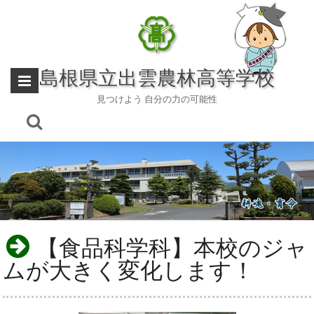
Skip
to
content
島根県立出雲農林高等学校
見つけよう 自分の力の可能性
【食品科学科】本校のジャ
ムが大きく変化します！