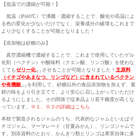
【低温での濃縮が可能！】
低温（約60℃）で沸騰・濃縮することで、酸化や高温によ
る色の変化が少ないだけでなく、栄養成分の破壊もこれまで
より少なくすることが可能となりました！
【添加物は砂糖のみ】
真空濃縮機で濃縮することで、これまで使用していたゲル
化剤（ペクチン）や酸味料（クエン酸、リンゴ酸）を使わな
くても
ゼリー化
させることが可能となりました！
主原料
※１
（イチゴやあまなつ、リンゴなど）に含まれているペクチン
や有機酸
を利用して、砂糖以外の食品添加物を加えず、素
※２
材の味をより引き立てて、より安心に召し上がっていただけ
るようにしました。その関係で従来品より若干糖度が高くな
っています。
※１、※２の詳細はこちら
本校で製造されるジャムのうち、代表的なジャムといえばイ
チゴジャム、マーマレード（甘夏みかん）、リンゴジャムで
す。別添資料のとおり、かんきつ類とリンゴは果実自体に多