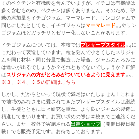
くのペクチンと有機酸を含んでいますが、イチゴは有機酸は
多く含むものの、ペクチンは多くありません。そのため、砂
糖の添加量をイチゴジャム、マーマレード、リンゴジャムで
同じにしたとしても、イチゴジャムは
マーマレード
やリン
※３
ゴジャムほどガッチリとゼリー化しないことがあります。
イチゴジャムについては、本校では
プレザーブスタイル
に
※４
こだわって製造しています。粒を刻んで小さくしたスリジャ
ムを同じ材料・同じ分量で製造した場合、ジャムのとろみに
は違いが出るでしょうか？それともでないでしょうか？正解
は
スリジャムの方がとろみがついているように見えます
。
※５
※３、※４、※５の詳細はこちら
しかし、だからといって現状で満足はいたしません！これま
で地域のみなさまに愛されてきたプレザーブスタイルは継続
し、生徒とともに日々研究を重ね、より良いジャムの製造に
精進してまいります。お買い求めの際は本校までご連絡くだ
さい。また、校外で実施される
出農ショップ
（開催日後日掲
載）でも販売予定です。お待ちしております。