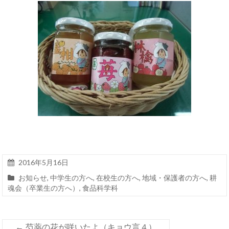
2016年5月16日
お知らせ
,
中学生の方へ
,
在校生の方へ
,
地域・保護者の方へ
,
耕
魂会（卒業生の方へ）
,
食品科学科
←
芍薬の花が咲いたよ（キョウ言４）