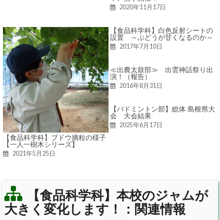
2020年11月17日
【食品科学科】白色反射シートの
設置 ～ぶどうが甘くなるのか～
2017年7月10日
≪出農太鼓部≫ 出雲神話祭り出
演！（報告）
2016年8月31日
【バドミントン部】総体 島根県大
会 大会結果
2025年6月17日
【食品科学科】ブドウ摘粒の様子
【一人一樹木シリーズ】
2021年5月25日
【食品科学科】本校のジャムが
大きく変化します！：関連情報