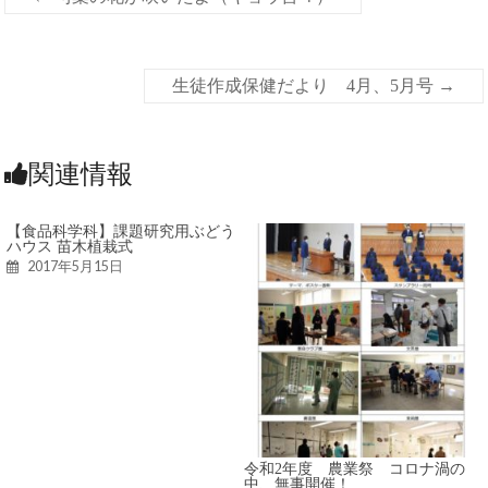
生徒作成保健だより 4月、5月号
→
関連情報
【食品科学科】課題研究用ぶどう
ハウス 苗木植栽式
2017年5月15日
令和2年度 農業祭 コロナ渦の
中、無事開催！