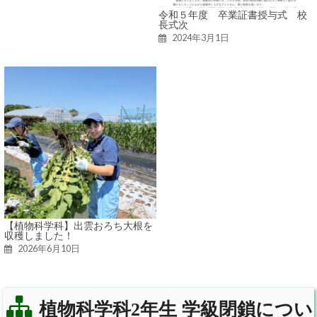
令和５年度 卒業証書授与式 校
長式次
2024年3月1日
【植物科学科】出雲おろち大根を
収穫しました！
2026年6月10日
植物科学科2年生 学級閉鎖につい