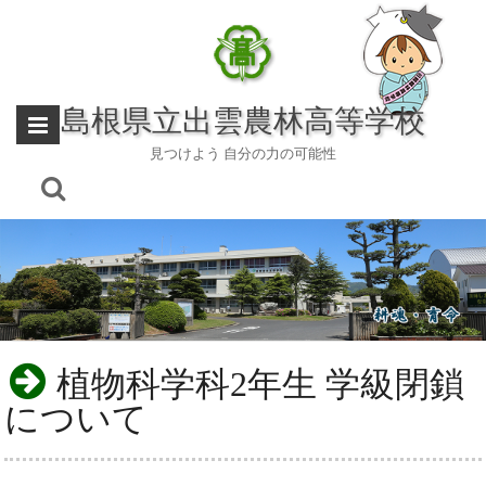
Skip
to
content
島根県立出雲農林高等学校
見つけよう 自分の力の可能性
植物科学科2年生 学級閉鎖
について