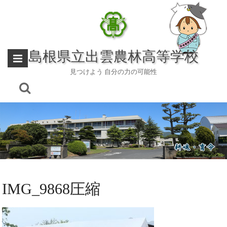
Skip
to
content
島根県立出雲農林高等学校
見つけよう 自分の力の可能性
IMG_9868圧縮