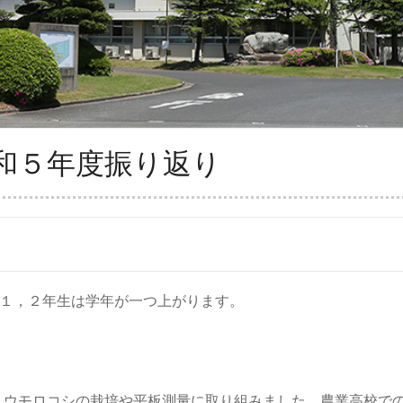
和５年度振り返り
、１，２年生は学年が一つ上がります。
。
トウモロコシの栽培や平板測量に取り組みました。農業高校で