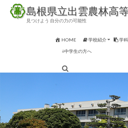
Skip
島根県立出雲農林高
to
content
見つけよう 自分の力の可能性
HOME
学校紹介
学
⁂中学生の方へ